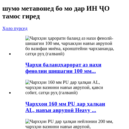
шумо метавонед бо мо дар ИН ҶО
тамос гиред
Ҳоло пурсед
Чархи баландҳарорат аз нахи
фенолии шишагии 100 мм...
Чархҳои 160 мм PU дар ҳалқаи
AL, навъи аврупоӣ Heavy ...