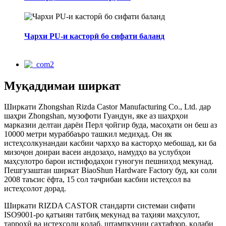
Чархи PU-и касторӣ бо сифати баланд
Муқаддимаи ширкат
Ширкати Zhongshan Rizda Castor Manufacturing Co., Ltd. дар
шаҳри Zhongshan, музофоти Гуандун, яке аз шаҳрҳои
марказии делтаи дарёи Перл ҷойгир буда, масоҳати он беш аз
10000 метри мураббаъро ташкил медиҳад. Он як
истеҳсолкунандаи касбии чархҳо ва касторҳо мебошад, ки ба
мизоҷон доираи васеи андозаҳо, намудҳо ва услубҳои
маҳсулотро барои истифодаҳои гуногун пешниҳод мекунад.
Пешгузаштаи ширкат BiaoShun Hardware Factory буд, ки соли
2008 таъсис ёфта, 15 сол таҷрибаи касбии истеҳсол ва
истеҳсолот дорад.
Ширкати RIZDA CASTOR стандарти системаи сифати
ISO9001-ро қатъиян татбиқ мекунад ва таҳияи маҳсулот,
тарроҳӣ ва истеҳсоли қолаб, штампкунии сахтафзор, қолаби