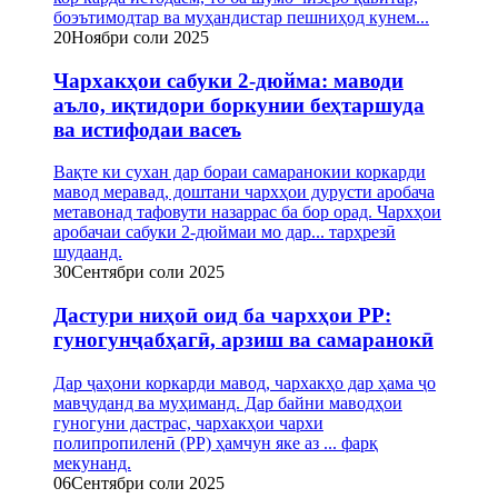
боэътимодтар ва муҳандистар пешниҳод кунем...
20
Ноябри соли 2025
Чархакҳои сабуки 2-дюйма: маводи
аъло, иқтидори боркунии беҳтаршуда
ва истифодаи васеъ
Вақте ки сухан дар бораи самаранокии коркарди
мавод меравад, доштани чархҳои дурусти аробача
метавонад тафовути назаррас ба бор орад. Чархҳои
аробачаи сабуки 2-дюймаи мо дар... тарҳрезӣ
шудаанд.
30
Сентябри соли 2025
Дастури ниҳоӣ оид ба чархҳои PP:
гуногунҷабҳагӣ, арзиш ва самаранокӣ
Дар ҷаҳони коркарди мавод, чархакҳо дар ҳама ҷо
мавҷуданд ва муҳиманд. Дар байни маводҳои
гуногуни дастрас, чархакҳои чархи
полипропиленӣ (PP) ҳамчун яке аз ... фарқ
мекунанд.
06
Сентябри соли 2025