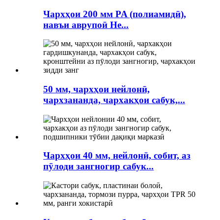
Чархҳои 200 мм PA (полиамидӣ),
навъи аврупоӣ He...
50 мм, чархҳои нейлонӣ,
чархзананда, чархакҳои сабук,...
Чархҳои 40 мм, нейлонӣ, собит, аз
пӯлоди зангногир сабук...