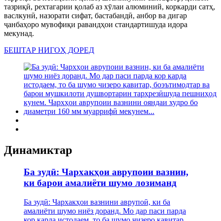
тазриқӣ, рехтагарии қолаб аз хӯлаи алюминий, коркарди сатҳ,
васлкунӣ, назорати сифат, бастабандӣ, анбор ва дигар
ҷанбаҳоро мувофиқи равандҳои стандартишуда идора
мекунад.
БЕШТАР НИГОҲ ДОРЕД
Динамиктар
Ба зудӣ: Чархакҳои аврупоии вазнин,
ки барои амалиёти шумо лозиманд
Ба зудӣ: Чархакҳои вазнини аврупоӣ, ки ба
амалиёти шумо ниёз доранд. Мо дар паси парда
кор карда истодаем, то ба шумо чизеро қавитар,