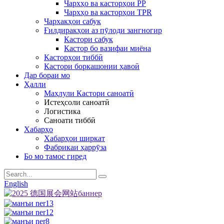
Чархҳо ва касторҳои PP
Чархҳо ва касторҳои TPR
Чархакҳои сабук
Ғилдиракҳои аз пӯлоди зангногир
Кастори сабук
Кастор бо вазифаи миёна
Касторҳои тиббӣ
Кастори боркашонии ҳавоӣ
Дар бораи мо
Ҳалли
Маҳлули Кастори саноатӣ
Истеҳсоли саноатӣ
Логистика
Саноати тиббӣ
Хабарҳо
Хабарҳои ширкат
Фабрикаи ҳаррӯза
Бо мо тамос гиред
English