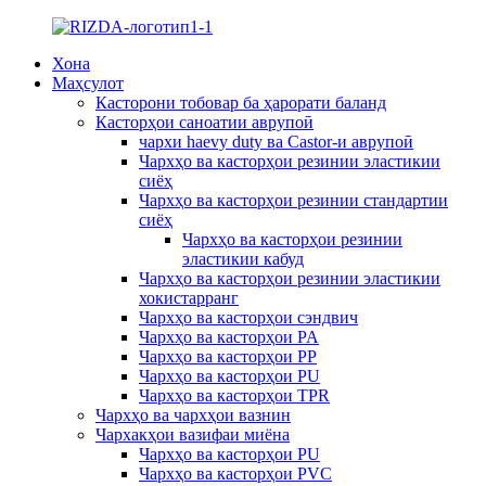
Хона
Маҳсулот
Касторони тобовар ба ҳарорати баланд
Касторҳои саноатии аврупоӣ
чархи haevy duty ва Castor-и аврупоӣ
Чархҳо ва касторҳои резинии эластикии
сиёҳ
Чархҳо ва касторҳои резинии стандартии
сиёҳ
Чархҳо ва касторҳои резинии
эластикии кабуд
Чархҳо ва касторҳои резинии эластикии
хокистарранг
Чархҳо ва касторҳои сэндвич
Чархҳо ва касторҳои PA
Чархҳо ва касторҳои PP
Чархҳо ва касторҳои PU
Чархҳо ва касторҳои TPR
Чархҳо ва чархҳои вазнин
Чархакҳои вазифаи миёна
Чархҳо ва касторҳои PU
Чархҳо ва касторҳои PVC