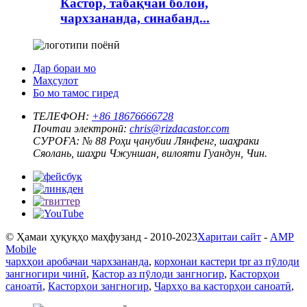
Кастор, табақчаи болоӣ,
чархзананда, синабанд...
Дар бораи мо
Маҳсулот
Бо мо тамос гиред
ТЕЛЕФОН:
+86 18676666728
Почтаи электронӣ:
chris@rizdacastor.com
СУРОҒА:
№ 88 Роҳи ҷанубии Лянфенг, шаҳраки
Сяолань, шаҳри Чжуншан, вилояти Гуандун, Чин.
© Ҳамаи ҳуқуқҳо маҳфузанд - 2010-2023
Харитаи сайт
-
AMP
Mobile
чархҳои аробачаи чархзананда
,
корхонаи кастери tpr аз пӯлоди
зангногири чинӣ
,
Кастор аз пӯлоди зангногир
,
Касторҳои
саноатӣ
,
Касторҳои зангногир
,
Чархҳо ва касторҳои саноатӣ
,