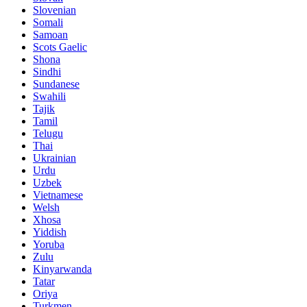
Slovenian
Somali
Samoan
Scots Gaelic
Shona
Sindhi
Sundanese
Swahili
Tajik
Tamil
Telugu
Thai
Ukrainian
Urdu
Uzbek
Vietnamese
Welsh
Xhosa
Yiddish
Yoruba
Zulu
Kinyarwanda
Tatar
Oriya
Turkmen