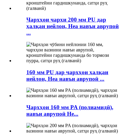
Чархҳои чархи 200 мм PU дар
ҳалқаи нейлон, Hea навъи аврупоӣ
...
160 мм PU дар чархҳои ҳалқаи
нейлон, Hea навъи аврупоӣ ...
Чархҳои 160 мм PA (полиамидӣ),
навъи аврупоӣ He...