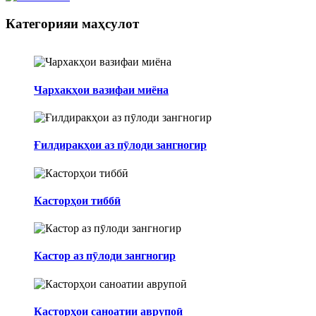
Категорияи маҳсулот
Чархакҳои вазифаи миёна
Ғилдиракҳои аз пӯлоди зангногир
Касторҳои тиббӣ
Кастор аз пӯлоди зангногир
Касторҳои саноатии аврупоӣ